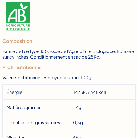
Composition
Farine de blé Type 150, issue de l’Agriculture Biologique. Ecrasée
sur cylindres. Conditionnement en sac de 25Kg.
Profil nutritionnel
Valeurs nutritionnelles moyennes pour 100g
Énergie
1475kJ / 348kcal
Matières grasses
1,4g
dont acides gras saturés
0,3g
Glucides
69g