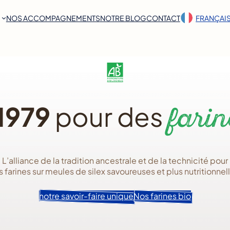
NOS ACCOMPAGNEMENTS
NOTRE BLOG
CONTACT
FRANÇAI
1979
pour des
farin
L’alliance de la tradition ancestrale et de la technicité pour
 farines sur meules de silex savoureuses et plus nutritionnel
notre savoir-faire unique
Nos farines bio