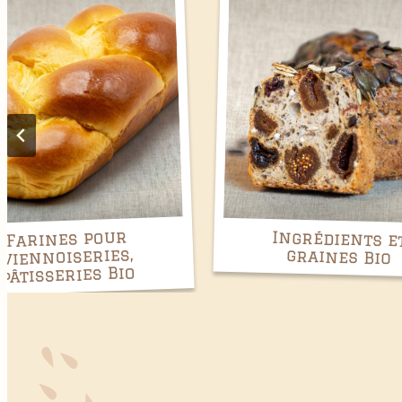
Ingrédients et
Farines de
graines Bio
blé Bio