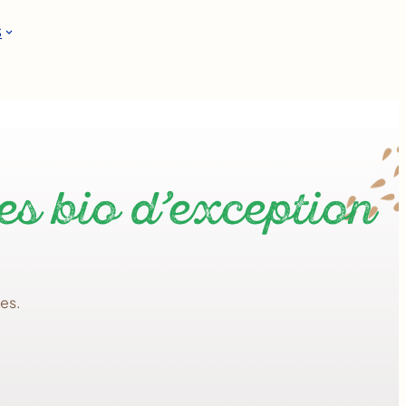
S
es bio d’exception
les.