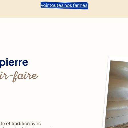
Voir toutes nos farines
pierre
ir-faire
té et tradition avec