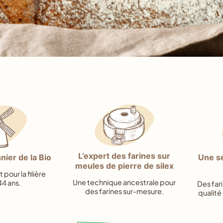
L’expert des farines sur
nier de la Bio
Une sé
meules de pierre de silex
our la filière
Une technique ancestrale pour
44 ans.
Des fari
des farines sur-mesure.
qualité