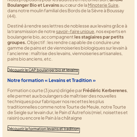
Boulanger Bio et Levains
au cœur de la
Minoterie Suire
,
dans notre moulin familial des Bords de la Sèvre à Boussay
(44).
Destiné à rendre ses lettres de noblesse aux levains grâce à
la transmission de notre
savoir-faire unique
, nos experts en
boulangerie bio, accompagnent
les stagiaires par petits
groupes.
Objectif : les rendre capable de conduire une
gamme de pains et de viennoiseries biologiques sur levain à
l’ancienne : maîtrise des levains, viennoiseries artisanales,
pains bio anciens, etc.
Découvrir le CAP boulanger bio et levains
Notre formation « Levains et Tradition »
Formation courte (3 jours) dirigée par
Frédéric Kerberenes
,
elle permet aux boulangers de maîtriser des nouvelles
techniques pour fabriquer nos recettes les plus
traditionnelles comme notre Tourte de Meule, notre Tourte
de Seigle sur levain dur, le Pain d’Autrefois (miel, noisettes et
raisin) ou encore le Pain à la châtaigne
Découvrir la formation levains et tradition