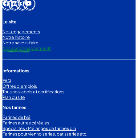
Facebook
LinkedIn
Instagram
YouTube
Le site
Nos engagements
Notre histoire
Notre savoir-faire
Nos accompagnements
Informations
FAQ
Offres d’emplois
Tous nos labels et certifications
Plan du site
Nos farines
Farines de blé
Farines autres céréales
Spécialités / Mélanges de farines bio
Farines pour viennoiseries, patisseries etc.