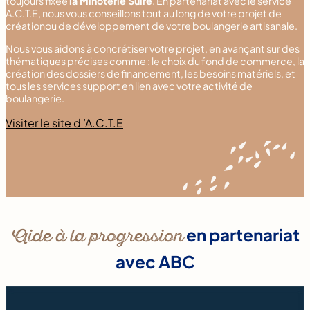
toujours fixée
la Minoterie Suire
. En partenariat avec le service
A.C.T.E, nous vous conseillons tout au long de votre projet de
créationou de développement de votre boulangerie artisanale.
Nous vous aidons à concrétiser votre projet, en avançant sur des
thématiques précises comme : le choix du fond de commerce, la
création des dossiers de financement, les besoins matériels, et
tous les services support en lien avec votre activité de
boulangerie.
Visiter le site d ’A.C.T.E
Aide à la progression
en partenariat
avec ABC