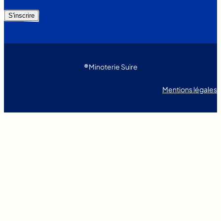
R
E
S'inscrire
S
S
E
E
-
M
A
®
Minoterie Suire
I
L
E
Mentions légales
S
T
U
N
I
Q
U
E
M
E
N
T
U
T
I
L
I
S