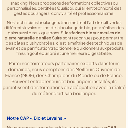
snacking. Nous proposons des formations collectives ou
personnalisées, certifiées Qualiopi, qui allient technicité des
gestes boulangers, convivialité et professionnalisme.
Nos techniciens boulangers transmettent l’art de cultiver les
différents levains et l’art de la boulangerie bio, pour réaliser des
pains aussi beaux que bons. Si
les farines bio sur meules de
pierre naturelle de silex Suire
sont reconnues pour permettre
des pâtes plus hydratées, c’est la maîtrise des techniques de
levain et de panification traditionnelle qui donnera aux produits
finis un goût équilibré et une meilleure digestibilité.
Parmi nos formateurs partenaires experts dans leurs
domaines, nous comptons des Meilleurs Ouvriers de
France (MOF), des Champions du Monde ou de France.
Souvent entrepreneurs et boulangers installés, ils
garantissent des formations en adéquation avec la réalité
du métier d’artisan boulanger.
Notre CAP « Bio et Levains »
Nous proposons pour les adultes en reconversion,
un
CAP