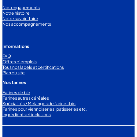
Nos engagements
Notre histoire
Notre savoir-faire
Nos accompagnements
Informations
FAQ
Offres d’emplois
Tous nos labels et certifications
Plan du site
Nos farines
Farines de blé
Farines autres céréales
Spécialités / Mélanges de farines bio
Farines pour viennoiseries, patisseries etc.
Ingrédients et inclusions