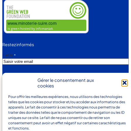
Restez informés
E-MAIL
*
V
J’ACCEPTE LA POLITIQUE DE CONFIDENTIALITÉ.
Gérer le consentement aux
O
Votre adresse e-mail est uniquement utilisée pour vous
cookies
T
envoyer notre newsletter et des informations sur les
R
E
Pour offrir les meilleures expériences, nous utilisons des technologies
activités de la Minoterie. Vous pouvez toujours utiliser le
A
telles que les cookies pour stocker et/ou accéder aux informations des
lien de désabonnement inclus dans la newsletter.
D
appareils. Le fait de consentir à ces technologies nous permettra de
R
traiter des données telles que le comportement de navigation ou les ID
E
S'inscrire
S
uniques sur ce site. Le fait de ne pas consentir ou de retirer son
S
consentement peut avoir un effet négatif sur certaines caractéristiques
E
et fonctions.
E