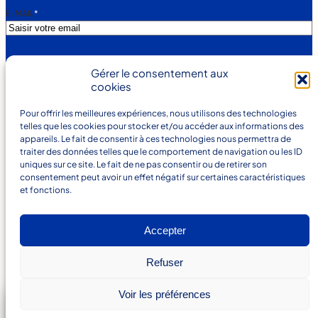
E-MAIL
*
V
J’ACCEPTE LA POLITIQUE DE CONFIDENTIALITÉ.
Gérer le consentement aux
O
Votre adresse e-mail est uniquement utilisée pour vous
cookies
T
envoyer notre newsletter et des informations sur les
R
E
Pour offrir les meilleures expériences, nous utilisons des technologies
activités de la Minoterie. Vous pouvez toujours utiliser le
A
telles que les cookies pour stocker et/ou accéder aux informations des
lien de désabonnement inclus dans la newsletter.
D
appareils. Le fait de consentir à ces technologies nous permettra de
R
traiter des données telles que le comportement de navigation ou les ID
E
S'inscrire
uniques sur ce site. Le fait de ne pas consentir ou de retirer son
S
S
consentement peut avoir un effet négatif sur certaines caractéristiques
E
et fonctions.
E
-
M
A
Accepter
®
Minoterie Suire
I
L
E
Refuser
Mentions légales
S
T
U
Voir les préférences
N
I