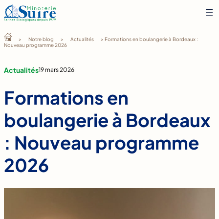
Aller
au
contenu
>
Notre blog
>
Actualités
> Formations en boulangerie à Bordeaux :
Nouveau programme 2026
Actualités
19 mars 2026
Formations en
boulangerie à Bordeaux
: Nouveau programme
2026