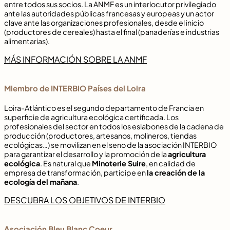
entre todos sus socios. La ANMF es un interlocutor privilegiado
ante las autoridades públicas francesas y europeas y un actor
clave ante las organizaciones profesionales, desde el inicio
(productores de cereales) hasta el final (panaderías e industrias
alimentarias).
MÁS INFORMACIÓN SOBRE LA ANMF
Miembro de INTERBIO Países del Loira
Loira-Atlántico es el segundo departamento de Francia en
superficie de agricultura ecológica certificada. Los
profesionales del sector en todos los eslabones de la cadena de
producción (productores, artesanos, molineros, tiendas
ecológicas…) se movilizan en el seno de la asociación INTERBIO
para garantizar el desarrollo y la promoción de la
agricultura
ecológica
. Es natural que
Minoterie Suire
, en calidad de
empresa de transformación, participe en
la creación de la
ecología del mañana
.
DESCUBRA LOS OBJETIVOS DE INTERBIO
Asociación Bleu Blanc Coeur