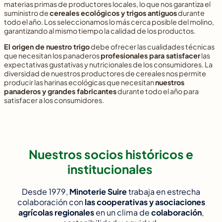
materias primas de productores locales, lo que nos garantiza el
suministro de
cereales ecológicos y trigos antiguos
durante
todo el año. Los seleccionamos lo más cerca posible del molino,
garantizando al mismo tiempo la calidad de los productos.
El origen de nuestro trigo
debe ofrecer las cualidades técnicas
que necesitan los panaderos
profesionales para satisfacer
las
expectativas gustativas y nutricionales de los consumidores. La
diversidad de nuestros productores de cereales nos permite
producir las harinas ecológicas que necesitan
nuestros
panaderos y grandes fabricantes
durante todo el año para
satisfacer a los consumidores.
Nuestros socios históricos e
institucionales
Desde 1979,
Minoterie Suire
trabaja en estrecha
colaboración con
las cooperativas y asociaciones
agrícolas regionales
en un clima de
colaboración
,