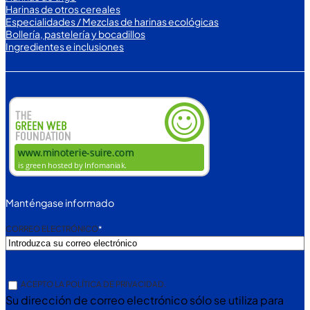
Harinas de otros cereales
Especialidades / Mezclas de harinas ecológicas
Bollería, pastelería y bocadillos
Ingredientes e inclusiones
Manténgase informado
CORREO ELECTRÓNICO
*
S
ACEPTO LA POLÍTICA DE PRIVACIDAD.
U
Su dirección de correo electrónico sólo se utiliza para
D