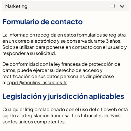
Marketing
Market
Formulario de contacto
La información recogida en estos formularios se registra
en un correo electrónico y se conserva durante 3 años.
Sólo se utilizan para ponerse en contacto con el usuario y
responder a su solicitud.
De conformidad con la ley francesa de protección de
datos, puede ejercer su derecho de acceso y
rectificación de sus datos personales dirigiéndose
a:
rgpd@moulins-associes.fr
Legislación y jurisdicción aplicables
Cualquier litigio relacionado con el uso del sitio web está
sujeto a la legislación francesa. Los tribunales de París
son los únicos competentes.