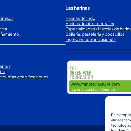
Las harinas
omisos
Harinas de trigo
Harinas de otros cereales
ncia
Especialidades / Mezclas de harin
añamiento
Bollería, pastelería y bocadillos
Ingredientes e inclusiones
entes
leo
tiquetas y certificaciones
Para propor
almacenar y/
tecnologías
los identifi