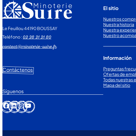
El sitio
Nuestros compr
Nuestra historia
Le Feuillou 44190 BOUSSAY
Nuestra experie
Nuestro acomp
Teléfono :
02 28 21 21 80
contact@minoterie-suire.fr
Información
Preguntas frecu
Contáctenos
Ofertas de emp
Todas nuestras e
Mapa del sitio
Síguenos
Facebook
LinkedIn
Instagram
YouTube